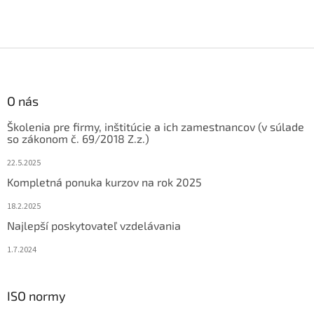
Z
á
p
ä
O nás
t
Školenia pre firmy, inštitúcie a ich zamestnancov (v súlade
i
so zákonom č. 69/2018 Z.z.)
e
22.5.2025
Kompletná ponuka kurzov na rok 2025
18.2.2025
Najlepší poskytovateľ vzdelávania
1.7.2024
ISO normy