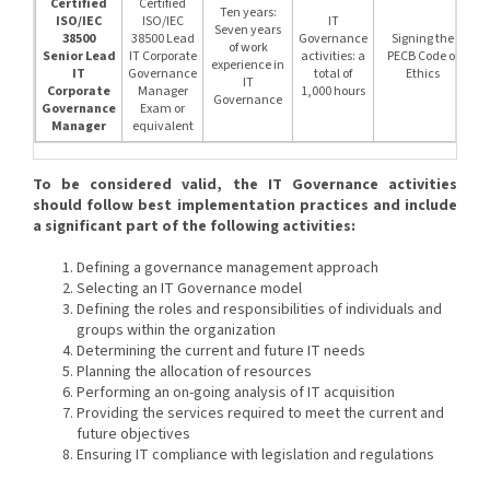
Certified
Certified
Ten years:
ISO/IEC
ISO/IEC
IT
Seven years
38500
38500 Lead
Governance
Signing the
of work
Senior Lead
IT Corporate
activities: a
PECB Code of
experience in
IT
Governance
total of
Ethics
IT
Corporate
Manager
1,000 hours
Governance
Governance
Exam or
Manager
equivalent
To be considered valid, the IT Governance activities
should follow best implementation practices and include
a significant part of the following activities:
Defining a governance management approach
Selecting an IT Governance model
Defining the roles and responsibilities of individuals and
groups within the organization
Determining the current and future IT needs
Planning the allocation of resources
Performing an on-going analysis of IT acquisition
Providing the services required to meet the current and
future objectives
Ensuring IT compliance with legislation and regulations