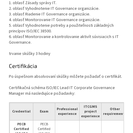
1. oblasť Zásady správy IT.
2. oblasť Vyhodnotenie IT Governance organizácie.
3. oblasť Riadenie IT Governance organizácie.
4. oblasť Monitorovanie IT Governance organizácie.
5. oblasť Vyhodnotenie potreby a použiteľnosti základných
princípov ISO/IEC 38500.
6. oblasť Monitorovanie a kontrolovanie aktivít súvisiacich s IT
Governance.
trvanie skúšky 3 hodiny
Certifikácia
Po úspešnom absolvovaní skúšky môžete požiadať o certifikát.
Certifikačná schéma ISO/IEC Lead IT Corporate Governance
Manager má nasledujúce požiadavky:
ITCGMS
Professional
Other
Credential
Exam
project
experience
requirements
experience
PECB
PECB
Certified
Certified