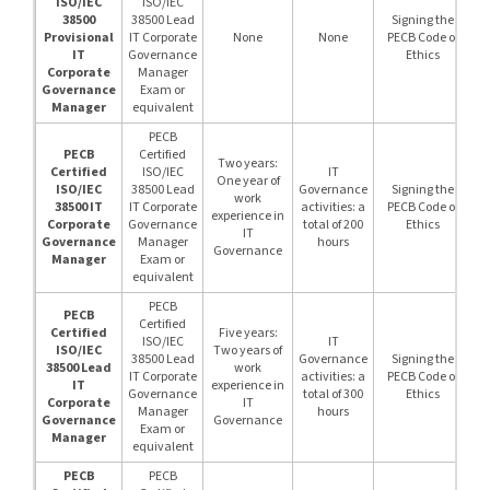
ISO/IEC
ISO/IEC
38500
38500 Lead
Signing the
Provisional
IT Corporate
None
None
PECB Code of
IT
Governance
Ethics
Corporate
Manager
Governance
Exam or
Manager
equivalent
PECB
PECB
Certified
Two years:
Certified
ISO/IEC
IT
One year of
ISO/IEC
38500 Lead
Governance
Signing the
work
38500 IT
IT Corporate
activities: a
PECB Code of
experience in
Corporate
Governance
total of 200
Ethics
IT
Governance
Manager
hours
Governance
Manager
Exam or
equivalent
PECB
PECB
Certified
Certified
Five years:
ISO/IEC
IT
ISO/IEC
Two years of
38500 Lead
Governance
Signing the
38500 Lead
work
IT Corporate
activities: a
PECB Code of
IT
experience in
Governance
total of 300
Ethics
Corporate
IT
Manager
hours
Governance
Governance
Exam or
Manager
equivalent
PECB
PECB