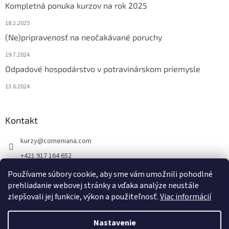
Kompletná ponuka kurzov na rok 2025
18.2.2025
(Ne)pripravenosť na neočakávané poruchy
19.7.2024
Odpadové hospodárstvo v potravinárskom priemysle
13.6.2024
Kontakt
kurzy
@
comeniana.com
+421 917 164 652
FB Comeniana.com
Používame súbory cookie, aby sme vám umožnili pohodlné
prehliadanie webovej stránky a vďaka analýze neustále
zlepšovali jej funkcie, výkon a použiteľnosť.
Viac informácií
Vytvoril Shoptet
Nastavenie