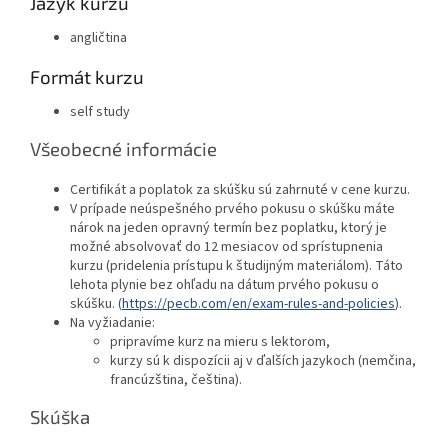
Jazyk kurzu
angličtina
Formát kurzu
self study
Všeobecné informácie
Certifikát a poplatok za skúšku sú zahrnuté v cene kurzu.
V prípade neúspešného prvého pokusu o skúšku máte
nárok na jeden opravný termín bez poplatku, ktorý je
možné absolvovať do 12 mesiacov od sprístupnenia
kurzu (pridelenia prístupu k študijným materiálom). Táto
lehota plynie bez ohľadu na dátum prvého pokusu o
skúšku. (
https://pecb.com/en/exam-rules-and-policies
).
Na vyžiadanie:
pripravíme kurz na mieru s lektorom,
kurzy sú k dispozícii aj v ďalších jazykoch (nemčina,
francúzština, čeština).
Skúška