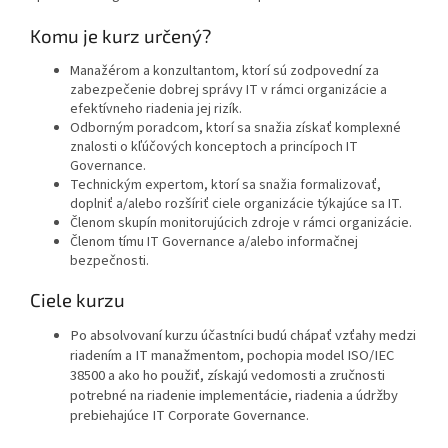
Komu je kurz určený?
Manažérom a konzultantom, ktorí sú zodpovední za
zabezpečenie dobrej správy IT v rámci organizácie a
efektívneho riadenia jej rizík.
Odborným poradcom, ktorí sa snažia získať komplexné
znalosti o kľúčových konceptoch a princípoch IT
Governance.
Technickým expertom, ktorí sa snažia formalizovať,
doplniť a/alebo rozšíriť ciele organizácie týkajúce sa IT.
Členom skupín monitorujúcich zdroje v rámci organizácie.
Členom tímu IT Governance a/alebo informačnej
bezpečnosti.
Ciele kurzu
Po absolvovaní kurzu účastníci budú chápať vzťahy medzi
riadením a IT manažmentom, pochopia model ISO/IEC
38500 a ako ho použiť, získajú vedomosti a zručnosti
potrebné na riadenie implementácie, riadenia a údržby
prebiehajúce IT Corporate Governance.