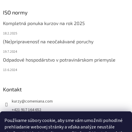
ISO normy
Kompletná ponuka kurzov na rok 2025
18.2.2025
(Ne)pripravenosť na neočakávané poruchy
19.7.2024
Odpadové hospodárstvo v potravinárskom priemysle
13.6.2024
Kontakt
kurzy
@
comeniana.com
+421 917 164 652
FB Comeniana.com
Používame súbory cookie, aby sme vám umožnili pohodlné
prehliadanie webovej stránky a vďaka analýze neustále