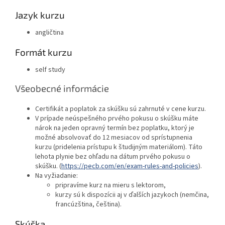
Jazyk kurzu
angličtina
Formát kurzu
self study
Všeobecné informácie
Certifikát a poplatok za skúšku sú zahrnuté v cene kurzu.
V prípade neúspešného prvého pokusu o skúšku máte
nárok na jeden opravný termín bez poplatku, ktorý je
možné absolvovať do 12 mesiacov od sprístupnenia
kurzu (pridelenia prístupu k študijným materiálom). Táto
lehota plynie bez ohľadu na dátum prvého pokusu o
skúšku. (
https://pecb.com/en/exam-rules-and-policies
).
Na vyžiadanie:
pripravíme kurz na mieru s lektorom,
kurzy sú k dispozícii aj v ďalších jazykoch (nemčina,
francúzština, čeština).
Skúška