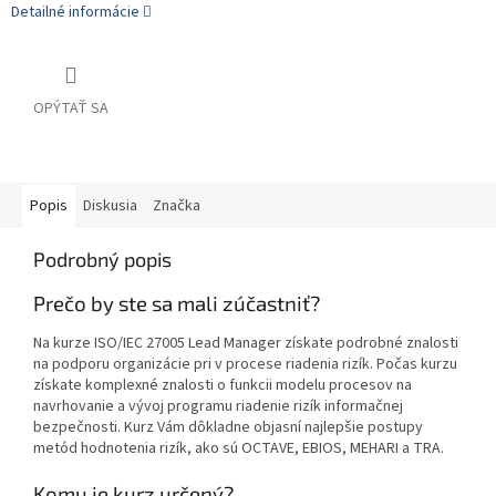
Detailné informácie
OPÝTAŤ SA
Popis
Diskusia
Značka
Podrobný popis
Prečo by ste sa mali zúčastniť?
Na kurze ISO/IEC 27005 Lead Manager získate podrobné znalosti
na podporu organizácie pri v procese riadenia rizík. Počas kurzu
získate komplexné znalosti o funkcii modelu procesov na
navrhovanie a vývoj programu riadenie rizík informačnej
bezpečnosti. Kurz Vám dôkladne objasní najlepšie postupy
metód hodnotenia rizík, ako sú OCTAVE, EBIOS, MEHARI a TRA.
Komu je kurz určený?