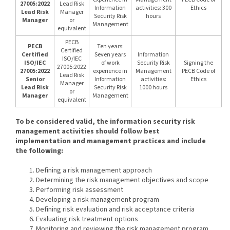
27005:2022
Lead Risk
Information
activities: 300
Ethics
Lead Risk
Manager
Security Risk
hours
Manager
or
Management
equivalent
PECB
PECB
Ten years:
Certified
Certified
Seven years
Information
ISO/IEC
ISO/IEC
of work
Security Risk
Signing the
27005:2022
27005:2022
experience in
Management
PECB Code of
Lead Risk
Senior
Information
activities:
Ethics
Manager
Lead Risk
Security Risk
1000 hours
or
Manager
Management
equivalent
To be considered valid, the information security risk
management activities should follow best
implementation and management practices and include
the following:
Defining a risk management approach
Determining the risk management objectives and scope
Performing risk assessment
Developing a risk management program
Defining risk evaluation and risk acceptance criteria
Evaluating risk treatment options
Monitoring and reviewing the risk management program