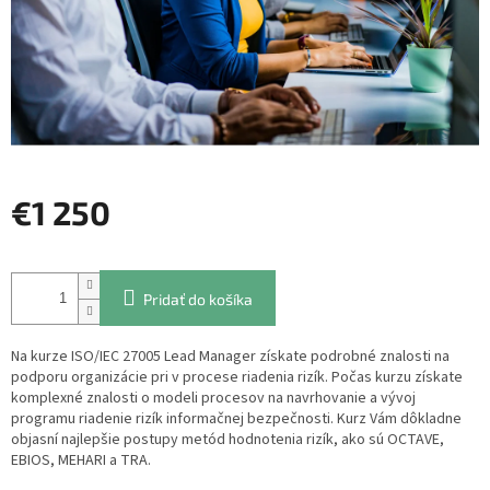
€1 250
Jednotková
cena:
Pridať do košíka
Na kurze ISO/IEC 27005 Lead Manager získate podrobné znalosti na
podporu organizácie pri v procese riadenia rizík. Počas kurzu získate
komplexné znalosti o modeli procesov na navrhovanie a vývoj
programu riadenie rizík informačnej bezpečnosti. Kurz Vám dôkladne
objasní najlepšie postupy metód hodnotenia rizík, ako sú OCTAVE,
EBIOS, MEHARI a TRA.