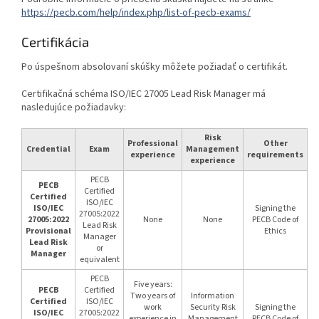
https://pecb.com/help/index.php/list-of-pecb-exams/
Certifikácia
Po úspešnom absolovaní skúšky môžete požiadať o certifikát.
Certifikačná schéma ISO/IEC 27005 Lead Risk Manager má
nasledujúce požiadavky:
Risk
Professional
Other
Credential
Exam
Management
experience
requirements
experience
PECB
PECB
Certified
Certified
ISO/IEC
ISO/IEC
Signing the
27005:2022
27005:2022
None
None
PECB Code of
Lead Risk
Provisional
Ethics
Manager
Lead Risk
or
Manager
equivalent
PECB
Five years:
PECB
Certified
Two years of
Information
Certified
ISO/IEC
work
Security Risk
Signing the
ISO/IEC
27005:2022
experience in
Management
PECB Code of