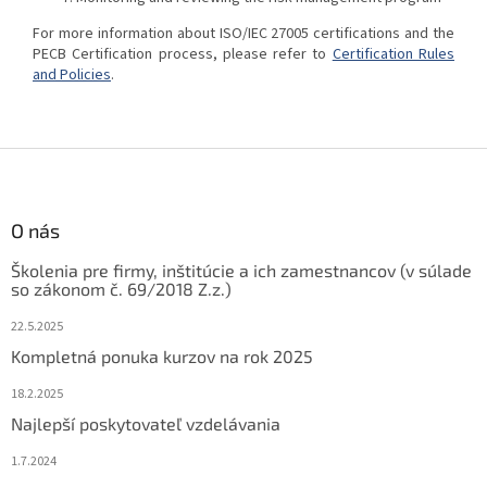
For more information about ISO/IEC 27005 certifications and the
PECB Certification process, please refer to
Certification Rules
and Policies
.
Z
á
p
ä
O nás
t
Školenia pre firmy, inštitúcie a ich zamestnancov (v súlade
i
so zákonom č. 69/2018 Z.z.)
e
22.5.2025
Kompletná ponuka kurzov na rok 2025
18.2.2025
Najlepší poskytovateľ vzdelávania
1.7.2024