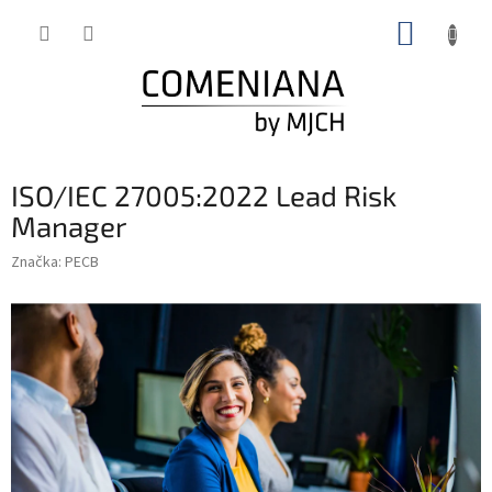
Prejsť
NÁKUP
na
obsah
KOŠÍK
ISO/IEC 27005:2022 Lead Risk
Manager
Značka:
PECB