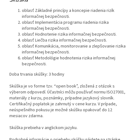
oblasť Základné princípy a koncepie riadenia rizík
informačnej bezpečnosti.
oblasť Implementácia programu riadenia rizika
informačnej bezpečnosti.
oblasť Hodnotenie rizika informačnej bezpečnosti.
oblasť Liečba rizika informačnej bezpečnosti.
oblasť Komunikácia, monitorovanie a zlepšovanie rizika
informačnej bezpečnosti.
oblasť Metodológie hodnotenia rizika informačnej
bezpečnosti.
Doba trvania skúšky: 3 hodiny
Skúška je vo forme tzv. “open book”, zložená z otázok s
výberom odpovedí. Účastníci môžu používať normu ISO27001,
materiály z kurzu, poznámky, prípadne jazykový slovník.
Certifikačný poplatok je zahrnutý v cene kurzu. V prípade,
neúspešného pokusu je možné skúšku opakovať do 12
mesiacov zdarma.
Skúška prebieha v anglickom jazyku.
Podrobné informácie o priebehu skúšku nájdete na stránke