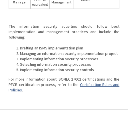
Exam or
hours
Manager
Management
equivalent
The information security activities should follow best
implementation and management practices and include the
following:
Drafting an ISMS implementation plan
Managing an information security implementation project
Implementing information security processes
Selecting information security processes
Implementing information security controls
For more information about ISO/IEC 27002 certifications and the
PECB certification process, refer to the
Certification Rules and
Policies
.
Z
á
p