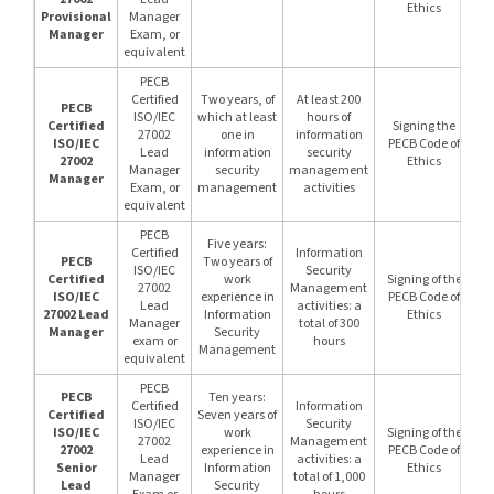
Ethics
Provisional
Manager
Manager
Exam, or
equivalent
PECB
Certified
Two years, of
At least 200
PECB
ISO/IEC
which at least
hours of
Certified
Signing the
27002
one in
information
ISO/IEC
PECB Code of
Lead
information
security
27002
Ethics
Manager
security
management
Manager
Exam, or
management
activities
equivalent
PECB
Five years:
Certified
Information
PECB
Two years of
ISO/IEC
Security
Certified
work
Signing of the
27002
Management
ISO/IEC
experience in
PECB Code of
Lead
activities: a
27002 Lead
Information
Ethics
Manager
total of 300
Manager
Security
exam or
hours
Management
equivalent
PECB
PECB
Ten years:
Certified
Information
Certified
Seven years of
ISO/IEC
Security
ISO/IEC
work
Signing of the
27002
Management
27002
experience in
PECB Code of
Lead
activities: a
Senior
Information
Ethics
Manager
total of 1,000
Lead
Security