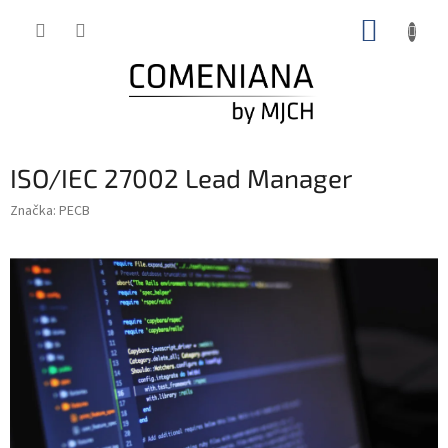
Prejsť
NÁKUP
na
obsah
KOŠÍK
ISO/IEC 27002 Lead Manager
Značka:
PECB