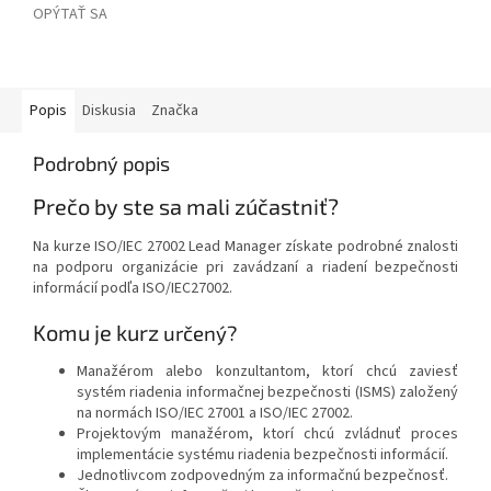
OPÝTAŤ SA
Popis
Diskusia
Značka
Podrobný popis
Prečo by ste sa mali zúčastniť?
Na kurze ISO/IEC 27002 Lead Manager získate podrobné znalosti
na podporu organizácie pri zavádzaní a riadení bezpečnosti
informácií podľa ISO/IEC27002.
Komu je kurz
určený?
Manažérom alebo konzultantom, ktorí chcú zaviesť
systém riadenia informačnej bezpečnosti (ISMS) založený
na normách ISO/IEC 27001 a ISO/IEC 27002.
Projektovým manažérom, ktorí chcú zvládnuť proces
implementácie systému riadenia bezpečnosti informácií.
Jednotlivcom zodpovedným za informačnú bezpečnosť.