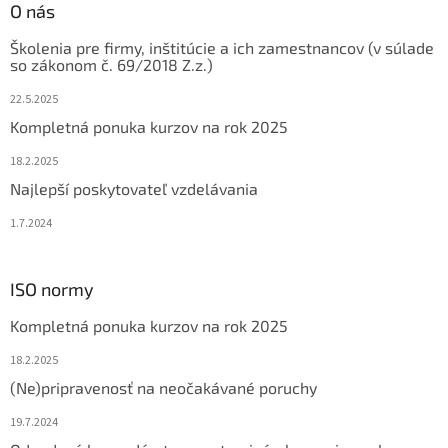
ä
O nás
t
Školenia pre firmy, inštitúcie a ich zamestnancov (v súlade
i
so zákonom č. 69/2018 Z.z.)
e
22.5.2025
Kompletná ponuka kurzov na rok 2025
18.2.2025
Najlepší poskytovateľ vzdelávania
1.7.2024
ISO normy
Kompletná ponuka kurzov na rok 2025
18.2.2025
(Ne)pripravenosť na neočakávané poruchy
19.7.2024