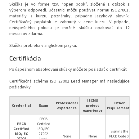
Skúška je vo forme tzv. “open book”, zložená z otázok s
výberom odpovedí. Účastníci môžu používať normu ISO27001,
materiály z kurzu, poznámky, prípadne jazykový slovník.
Certifikačný poplatok je zahrnutý v cene kurzu. V prípade,
neúspešného pokusu je možné skúšku opakovať do 12
mesiacov zdarma.
Skúška prebieha v anglickom jazyku.
Certifikácia
Po úspešnom absolvovaní skúšky môžete požiadať o certifikát.
Certifikačná schéma ISO 27002 Lead Manager má nasledujúce
požiadavky:
ISCMS
Professional
Other
Credential
Exam
project
experience
requirements
experience
PECB
PECB
Certified
Certified
ISO/IEC
Signing the
ISO/IEC
27002
None
None
PECB Code of
27002
Lead