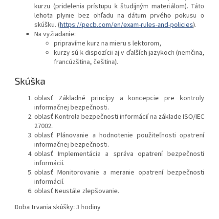
kurzu (pridelenia prístupu k študijným materiálom). Táto
lehota plynie bez ohľadu na dátum prvého pokusu o
skúšku. (
https://pecb.com/en/exam-rules-and-policies
).
Na vyžiadanie:
pripravíme kurz na mieru s lektorom,
kurzy sú k dispozícii aj v ďalších jazykoch (nemčina,
francúzština, čeština).
Skúška
oblasť Základné princípy a koncepcie pre kontroly
informačnej bezpečnosti.
oblasť Kontrola bezpečnosti informácií na základe ISO/IEC
27002.
oblasť Plánovanie a hodnotenie použiteľnosti opatrení
informačnej bezpečnosti.
oblasť Implementácia a správa opatrení bezpečnosti
informácií.
oblasť Monitorovanie a meranie opatrení bezpečnosti
informácií.
oblasť Neustále zlepšovanie.
Doba trvania skúšky: 3 hodiny