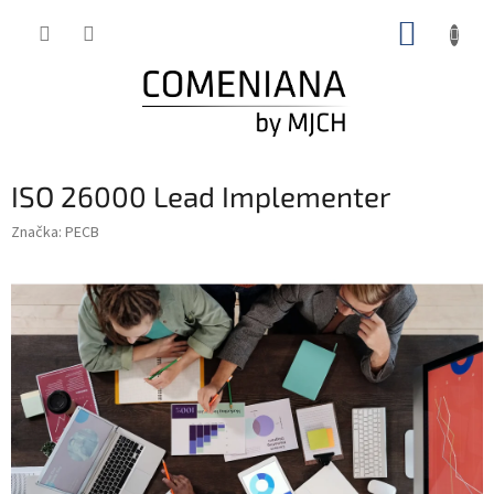
Prejsť
NÁKUP
na
obsah
KOŠÍK
ISO 26000 Lead Implementer
Značka:
PECB