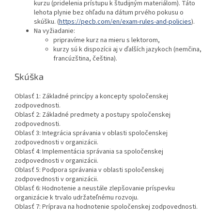
kurzu (pridelenia prístupu k študijným materiálom). Táto
lehota plynie bez ohľadu na dátum prvého pokusu o
skúšku. (
https://pecb.com/en/exam-rules-and-policies
).
Na vyžiadanie:
pripravíme kurz na mieru s lektorom,
kurzy sú k dispozícii aj v ďalších jazykoch (nemčina,
francúzština, čeština).
Skúška
Oblasť 1: Základné princípy a koncepty spoločenskej
zodpovednosti.
Oblasť 2: Základné predmety a postupy spoločenskej
zodpovednosti.
Oblasť 3: Integrácia správania v oblasti spoločenskej
zodpovednosti v organizácii.
Oblasť 4: Implementácia správania sa spoločenskej
zodpovednosti v organizácii.
Oblasť 5: Podpora správania v oblasti spoločenskej
zodpovednosti v organizácii.
Oblasť 6: Hodnotenie a neustále zlepšovanie príspevku
organizácie k trvalo udržateľnému rozvoju.
Oblasť 7: Príprava na hodnotenie spoločenskej zodpovednosti.