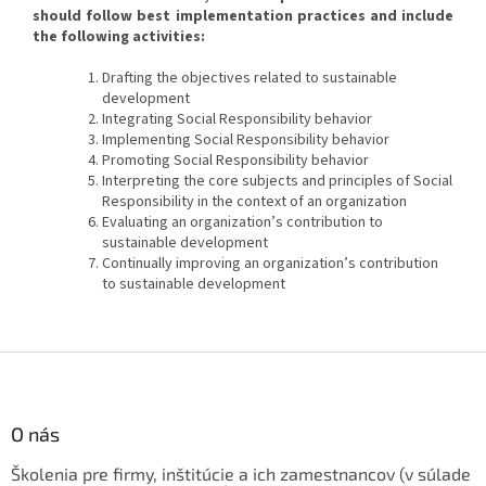
should follow best implementation practices and include
the following activities
:
Drafting the objectives related to sustainable
development
Integrating Social Responsibility behavior
Implementing Social Responsibility behavior
Promoting Social Responsibility behavior
Interpreting the core subjects and principles of Social
Responsibility in the context of an organization
Evaluating an organization’s contribution to
sustainable development
Continually improving an organization’s contribution
to sustainable development
Z
á
p
ä
O nás
t
Školenia pre firmy, inštitúcie a ich zamestnancov (v súlade
i