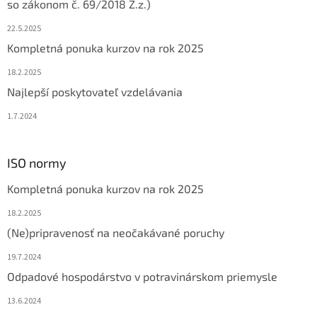
so zákonom č. 69/2018 Z.z.)
e
22.5.2025
Kompletná ponuka kurzov na rok 2025
18.2.2025
Najlepší poskytovateľ vzdelávania
1.7.2024
ISO normy
Kompletná ponuka kurzov na rok 2025
18.2.2025
(Ne)pripravenosť na neočakávané poruchy
19.7.2024
Odpadové hospodárstvo v potravinárskom priemysle
13.6.2024