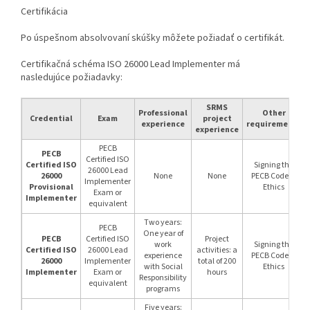
Certifikácia
Po úspešnom absolvovaní skúšky môžete požiadať o certifikát.
Certifikačná schéma ISO 26000 Lead Implementer má
nasledujúce požiadavky:
SRMS
Professional
Other
Credential
Exam
project
experience
requirements
experience
PECB
PECB
Certified ISO
Certified ISO
Signing the
26000 Lead
26000
None
None
PECB Code of
Implementer
Provisional
Ethics
Exam or
Implementer
equivalent
Two years:
PECB
One year of
PECB
Certified ISO
Project
work
Signing the
Certified ISO
26000 Lead
activities: a
experience
PECB Code of
26000
Implementer
total of 200
with Social
Ethics
Implementer
Exam or
hours
Responsibility
equivalent
programs
Five years: