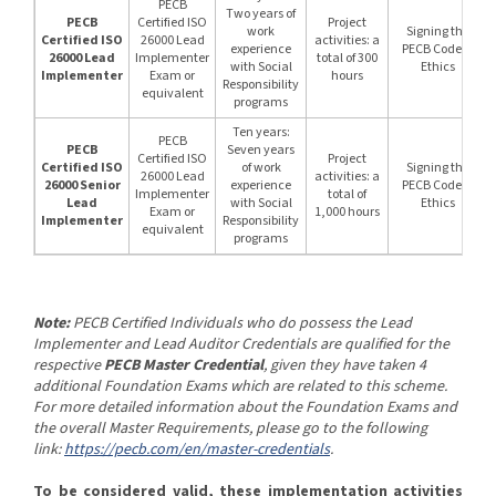
PECB
Two years of
PECB
Certified ISO
Project
work
Signing the
Certified ISO
26000 Lead
activities: a
experience
PECB Code of
26000 Lead
Implementer
total of 300
with Social
Ethics
Implementer
Exam or
hours
Responsibility
equivalent
programs
Ten years:
PECB
PECB
Seven years
Certified ISO
Project
Certified ISO
of work
Signing the
26000 Lead
activities: a
26000 Senior
experience
PECB Code of
Implementer
total of
Lead
with Social
Ethics
Exam or
1,000 hours
Implementer
Responsibility
equivalent
programs
Note:
PECB
Certified Individuals who do possess the Lead
Implementer and Lead Auditor Credentials are qualified for the
respective
PECB Master Credential
, given they have taken 4
additional Foundation Exams which are related to this scheme.
For more detailed information about the Foundation Exams and
the overall Master Requirements, please go to the following
link:
https://pecb.com/en/master-credentials
.
To be considered valid, these implementation activities