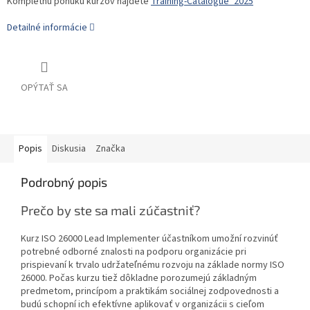
Kompletnú ponuku kurzov nájdete
Training-Catalogue_2025
Detailné informácie
OPÝTAŤ SA
Popis
Diskusia
Značka
Podrobný popis
Prečo by ste sa mali zúčastniť?
Kurz ISO 26000 Lead Implementer účastníkom umožní rozvinúť
potrebné odborné znalosti na podporu organizácie pri
prispievaní k trvalo udržateľnému rozvoju na základe normy ISO
26000. Počas kurzu tiež dôkladne porozumejú základným
predmetom, princípom a praktikám sociálnej zodpovednosti a
budú schopní ich efektívne aplikovať v organizácii s cieľom