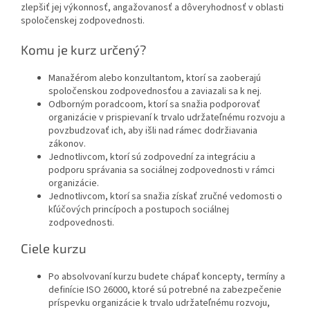
zlepšiť jej výkonnosť, angažovanosť a dôveryhodnosť v oblasti
spoločenskej zodpovednosti.
Komu je kurz určený?
Manažérom alebo konzultantom, ktorí sa zaoberajú
spoločenskou zodpovednosťou a zaviazali sa k nej.
Odborným poradcoom, ktorí sa snažia podporovať
organizácie v prispievaní k trvalo udržateľnému rozvoju a
povzbudzovať ich, aby išli nad rámec dodržiavania
zákonov.
Jednotlivcom, ktorí sú zodpovední za integráciu a
podporu správania sa sociálnej zodpovednosti v rámci
organizácie.
Jednotlivcom, ktorí sa snažia získať zručné vedomosti o
kľúčových princípoch a postupoch sociálnej
zodpovednosti.
Ciele kurzu
Po absolvovaní kurzu budete chápať koncepty, termíny a
definície ISO 26000, ktoré sú potrebné na zabezpečenie
príspevku organizácie k trvalo udržateľnému rozvoju,