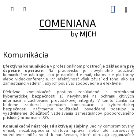
Prejsť
NÁKUP
na
obsah
KOŠÍK
Komunikácia
Efektívna komunikácia
v profesionálnom prostredí je
základom pre
úspešné operácie
. Na pracovisku je nevyhnutné používať
komunikačné nástroje, ako je napríklad e-mail, chatovacie platformy
alebo videokonferencie. Ich efektívnosť však závisí od toho, ako sú
zamestnanci vzdelaní, aby ich používali zodpovedne a efektívne.
Efektívne komunikačné postupy zosúladené s protokolmi
kybernetickej bezpečnosti sú nevyhnutné na ochranu citlivých
informácií a zachovanie prevádzkovej integrity. V tomto článku sa
budeme zaoberať prienikom komunikácie a kybernetickej
bezpečnosti, načrtneme použiteľné osvedčené postupy a
vyzdvihneme dôležitosť vzdelávania zamestnancov podporovaného
príslušnými normami ISO.
Komunikačné nástroje sú aktíva aj slabiny
. Jediný kompromitovaný
e-mail, nezabezpečená chatová správa alebo zle spravovaný
videohovor môžu viesť k narušeniam, ktoré ohrozujú organizačné