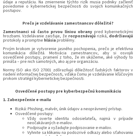
údaje a reputáciu. Na zmiernenie týchto rizík musia podniky začleniť
povedomie o kybernetickej bezpečnosti do svojich komunikačných
postupov.
Prečo je vzdelávanie zamestnancov dôležité?
Zamestnanci sú často prvou líniou obrany
pred kybernetickými
hrozbami. Vzdelávanie zaisťuje, že
rozpoznávajú
riziká,
dodržiavajú
protokoly a promptne
hlásia
problémy.
Prvým krokom je vytvorenie jasného pochopenia, prečo je efektívna
komunikácia dôležitá. Motivácia zamestnancov, aby si osvojili
osvedčené postupy, pramení z toho, že im ukážeme, aké výhody to
prináša – pre nich samotných, ako aj pre organizáciu.
Normy ISO ako ISO 27001 zdôrazňujú dôležitosť ľudských faktorov v
riadení informačnej bezpečnosti, vďaka čomu je vzdelávanie kľúčovým
prvkom stratégií kybernetickej bezpečnosti.
Osvedčené postupy pre kyberbezpečnú komunikáciu
1. Zabezpečenie e-mailu
Riziká: Phishing, malvér, únik údajov a neoprávnený prístup.
Osvedčené postupy:
Vždy overte identitu odosielateľa, najmä v prípade
neočakávaných e-mailov.
Podpisujte a vyžadujte podpisovanie e-mailov.
Vyhnite sa klikaniu na podozrivé odkazy alebo sťahovaniu