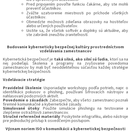
Pred pripojením povoľte funkciu čakárne, aby ste mohli
preveriť účastníkov.
Zvážte uzatvorenie miestnosti po príchode všetkých
účastníkov.
Obmedzte možnosti zdieľania obrazovky na hostiteľov
alebo určených používateľov.
Uistite sa, že všetok softvér a doplnky sú aktuálne, aby
ste zabránili zneužitiu zraniteľností.
Budovanie kyberneticky bezpečnej kultúry prostredníctvom
vzdelávania zamestnancov
Kybernetická bezpečnosť je
taká silná, ako silní sú ľudia
, ktorí sa na
nej podieľajú. Školenia a programy na zvyšovanie povedomia
zamestnancov by mali byť neoddeliteľnou súčasťou každej stratégie
kybernetickej bezpečnosti.
Vzdelávacie stratégie
Pravidelné školenie
: Usporiadajte workshopy podľa potrieb, napr. o
identifikácii pokusov o phishing, používaní šifrovacích nástrojov a
nahlasovaní podozrivých aktivít.
Povedomie o zásadách
: Zabezpečte, aby všetci zamestnanci poznali
firemné komunikačné a kybernetické zásady.
Simulované útoky
: Použite simulácie phishingu na testovanie a
zlepšenie ostražitosti zamestnancov.
Stručné referenčné materiály
: Poskytnite infografiku, alebo nástroje
pre jednoduchý prístup k osvedčeným postupom.
Význam noriem ISO v komunikácii a kybernetickej bezpečnosti