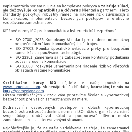
Implementácia noriem ISO nielen komplexne pokrýva a
zaisťuje súlad
,
ale tiež
z
vyšuje kompatibilitu a dôveru
s klientmi a partnermi. Tieto
štandardy poskytujú robustný rámec na riadenie rizík súvisiacich s
komunikáciou, implementáciu bezpečných postupov a efektívne
vzdelávanie zamestnancov.
Kľúčové normy ISO pre komunikáciu a kybernetickú bezpečnosť
ISO 27001_2022: Komplexný štandard pre riadenie informačnej
bezpečnosti vrátane komunikačných nástrojov.
ISO 27002: Ponúka špecifické ovládacie prvky pre bezpečnú
komunikáciu a používanie technológií.
ISO 22301: Zameriava sa na zabezpečenie kontinuity podnikania
počas narušenia komunikácie.
ISO 31000: Poskytuje usmernenia pre riadenie rizík vo všetkých
oblastiach vrátane komunikácie.
Certifikačné kurzy ISO
nájdete v našej ponuke na
www.comeniana.com
. Ak nenájdete čo hľadáte,
kontaktujte nás
na
kurzy@comeniana.com
.
Okrem certifikačných kurzov Vám pripravíme školenie kybernetickej
bezpečnosti pre Vašich zamestnancov na mieru.
Dodržiavaním osvedčených postupov v oblasti kybernetickej
bezpečnosti a ich zosúladením s normami ISO môžu organizácie chrániť
svoje údaje, dodržiavať súlad a podporovať dôveru medzi
zamestnancami a zainteresovanými stranami.
Najdôležitejšie je, že neustále vzdelávanie zaisťuje, že zamestnanci