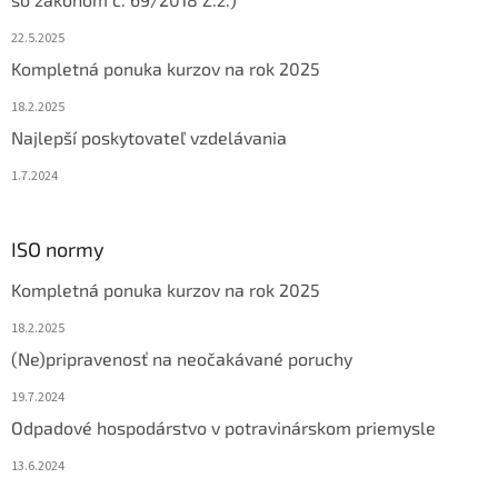
e
22.5.2025
Kompletná ponuka kurzov na rok 2025
18.2.2025
Najlepší poskytovateľ vzdelávania
1.7.2024
ISO normy
Kompletná ponuka kurzov na rok 2025
18.2.2025
(Ne)pripravenosť na neočakávané poruchy
19.7.2024
Odpadové hospodárstvo v potravinárskom priemysle
13.6.2024