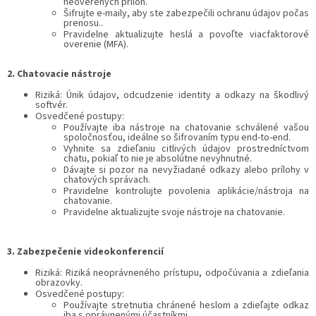
neoverených príloh.
Šifrujte e-maily, aby ste zabezpečili ochranu údajov počas
prenosu..
Pravidelne aktualizujte heslá a povoľte viacfaktorové
overenie (MFA).
2. Chatovacie nástroje
Riziká: Únik údajov, odcudzenie identity a odkazy na škodlivý
softvér.
Osvedčené postupy:
Používajte iba nástroje na chatovanie schválené vašou
spoločnosťou, ideálne so šifrovaním typu end-to-end.
Vyhnite sa zdieľaniu citlivých údajov prostredníctvom
chatu, pokiaľ to nie je absolútne nevyhnutné.
Dávajte si pozor na nevyžiadané odkazy alebo prílohy v
chatových správach.
Pravidelne kontrolujte povolenia aplikácie/nástroja na
chatovanie.
Pravidelne aktualizujte svoje nástroje na chatovanie.
3. Zabezpečenie videokonferencií
Riziká: Riziká neoprávneného prístupu, odpočúvania a zdieľania
obrazovky.
Osvedčené postupy:
Používajte stretnutia chránené heslom a zdieľajte odkaz
iba s oprávnenými účastníkmi.