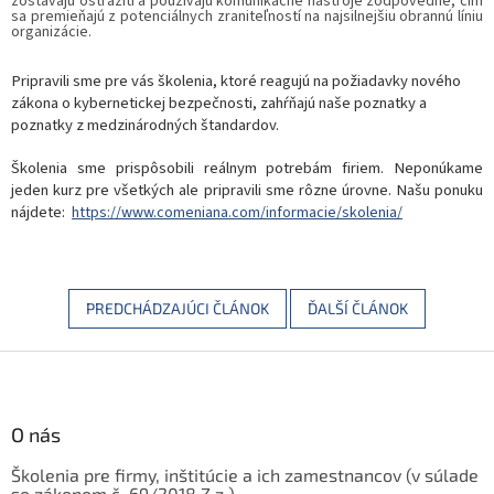
zostávajú ostražití a používajú komunikačné nástroje zodpovedne, čím
sa premieňajú z potenciálnych zraniteľností na najsilnejšiu obrannú líniu
organizácie.
Pripravili sme pre vás
školenia
, ktoré reagujú na požiadavky nového
zákona o kybernetickej bezpečnosti,
zahŕňajú naše poznatky a
poznatky z medzinárodných štandardov.
Školenia sme prispôsobili reálnym potrebám firiem. Neponúkame
jeden kurz pre všetkých ale pripravili sme rôzne úrovne. Našu ponuku
nájdete:
https://www.comeniana.com/informacie/skolenia/
PREDCHÁDZAJÚCI ČLÁNOK
ĎALŠÍ ČLÁNOK
Z
á
p
ä
O nás
t
Školenia pre firmy, inštitúcie a ich zamestnancov (v súlade
i
so zákonom č. 69/2018 Z.z.)